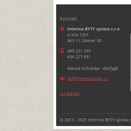
Kontakt
Interma BYTY správa s.r.o.
U Sila 1201
463 11 Liberec 30
485 221 263
604 227 931
datová schránka : d6zfygb
sbf@inte
rma-byty
.cz
rss kanály
© 2013 - 2021 Interma BYTY správa s