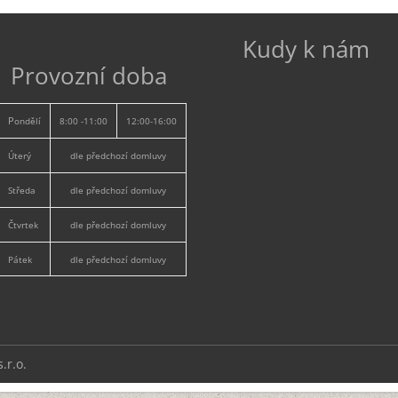
Kudy k nám
Provozní doba
P
ondělí
8:00 -11:00
12:00-16:00
Úterý
dle předchozí domluvy
Středa
dle předchozí domluvy
Čtvrtek
dle předchozí domluvy
Pátek
dle předchozí domluvy
.r.o.