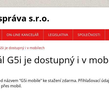
práva s.r.o.
ON-LINE KANCELÁŘ
LEGISLATIVA
SPOLEČNOSTI
G5i je dostupný i v mobilech
ál G5i je dostupný i v mob
d názvem "G5i mobile" ke stažení zdarma. Přihlašovací údaje
i přes mobil.