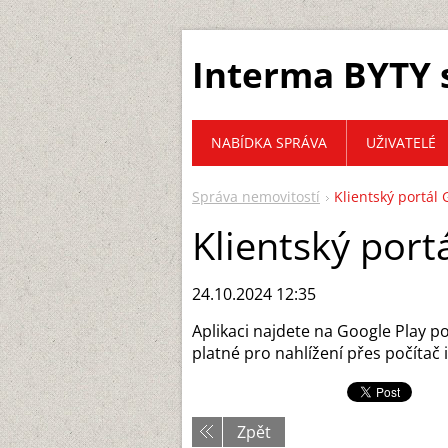
Interma BYTY s
NABÍDKA SPRÁVA
UŽIVATELÉ
Správa nemovitostí
Klientský portál 
Klientský port
24.10.2024 12:35
Aplikaci najdete na Google Play po
platné pro nahlížení přes počítač 
Zpět