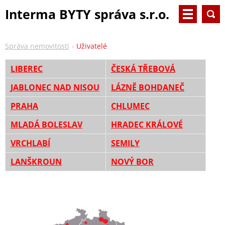
Interma BYTY správa s.r.o.
Správa nemovitostí
Uživatelé
LIBEREC
ČESKÁ TŘEBOVÁ
JABLONEC NAD NISOU
LÁZNĚ BOHDANEČ
PRAHA
CHLUMEC
MLADÁ BOLESLAV
HRADEC KRÁLOVÉ
VRCHLABÍ
SEMILY
LANŠKROUN
NOVÝ BOR