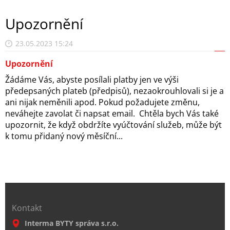
Upozornění
23.05.2023 15:24
Upozornění
Žádáme Vás, abyste posílali platby jen ve výši
předepsaných plateb (předpisů), nezaokrouhlovali si je a
ani nijak neměnili apod. Pokud požadujete změnu,
neváhejte zavolat či napsat email. Chtěla bych Vás také
upozornit, že když obdržíte vyúčtování služeb, může být
k tomu přidaný nový měsíční...
Kontakt
Interma BYTY správa s.r.o.