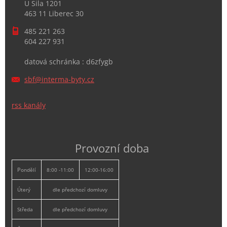
U Sila 1201
463 11 Liberec 30
485 221 263
604 227 931
datová schránka : d6zfygb
sbf@inte
rma-byty
.cz
rss kanály
Provozní doba
P
ondělí
8:00 -11:00
12:00-16:00
Úterý
dle předchozí domluvy
Středa
dle předchozí domluvy