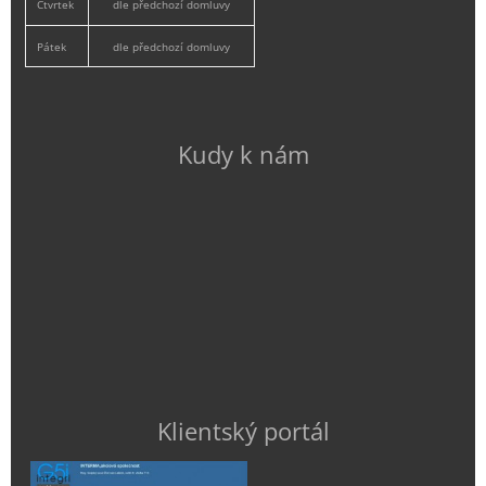
Čtvrtek
dle předchozí domluvy
Pátek
dle předchozí domluvy
Kudy k nám
Klientský portál