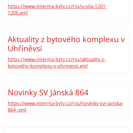
https://www.interma-byty.cz/rss/u-sila-1201-
1206.xml
Aktuality z bytového komplexu v
Uhříněvsi
https://www.interma-byty.cz/rss/aktuality-z-
bytoveho-komplexu-v-uhrinevsi.xml
Novinky SV Jánská 864
https://www.interma-byty.cz/rss/novinky-svj-janska-
864-.xml