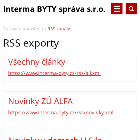
Interma BYTY správa s.r.o.
Správa nemovitostí
RSS kanály
RSS exporty
Všechny články
https://www.interma-byty.cz/rss/all.xml
Novinky ZÚ ALFA
https://www.interma-byty.cz/rss/novinky.xml