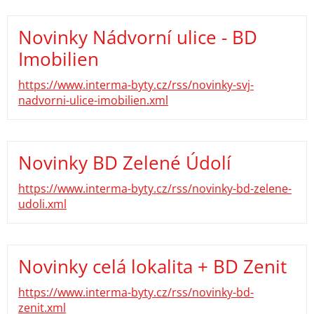
Novinky Nádvorní ulice - BD
Imobilien
https://www.interma-byty.cz/rss/novinky-svj-
nadvorni-ulice-imobilien.xml
Novinky BD Zelené Údolí
https://www.interma-byty.cz/rss/novinky-bd-zelene-
udoli.xml
Novinky celá lokalita + BD Zenit
https://www.interma-byty.cz/rss/novinky-bd-
zenit.xml