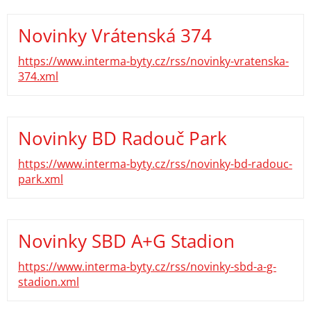
Novinky Vrátenská 374
https://www.interma-byty.cz/rss/novinky-vratenska-
374.xml
Novinky BD Radouč Park
https://www.interma-byty.cz/rss/novinky-bd-radouc-
park.xml
Novinky SBD A+G Stadion
https://www.interma-byty.cz/rss/novinky-sbd-a-g-
stadion.xml