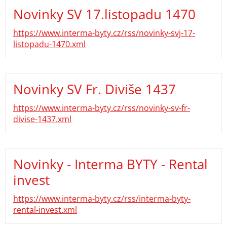
Novinky SV 17.listopadu 1470
https://www.interma-byty.cz/rss/novinky-svj-17-
listopadu-1470.xml
Novinky SV Fr. Diviše 1437
https://www.interma-byty.cz/rss/novinky-sv-fr-
divise-1437.xml
Novinky - Interma BYTY - Rental
invest
https://www.interma-byty.cz/rss/interma-byty-
rental-invest.xml