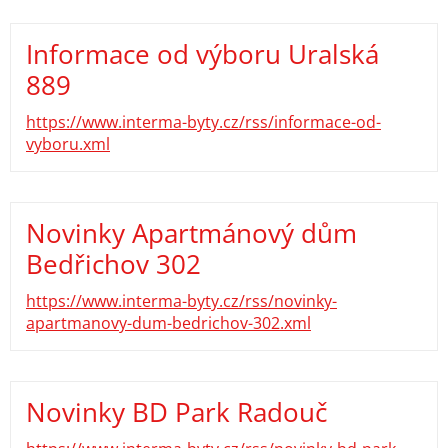
Informace od výboru Uralská
889
https://www.interma-byty.cz/rss/informace-od-
vyboru.xml
Novinky Apartmánový dům
Bedřichov 302
https://www.interma-byty.cz/rss/novinky-
apartmanovy-dum-bedrichov-302.xml
Novinky BD Park Radouč