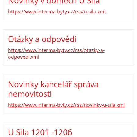
Novinky v domech U Sila
https://www.interma-byty.cz/rss/u-sila.xml
Otázky a odpovědi
https://www.interma-byty.cz/rss/otazky-a-
odpovedi.xml
Novinky kancelář správa
nemovitostí
https://www.interma-byty.cz/rss/novinky-u-sila.xml
U Sila 1201 -1206