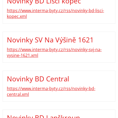
Novinky BD Liščí kopec
https://www.interma-byty.cz/rss/novinky-bd-lisci-
kopec.xml
Novinky SV Na Výšině 1621
https://www.interma-byty.cz/rss/novinky-svj-na-
vysine-1621.xml
Novinky BD Central
https://www.interma-byty.cz/rss/novinky-bd-
central.xml
Novinky BD Lanškroun