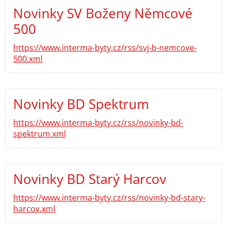
Novinky SV Boženy Němcové
500
https://www.interma-byty.cz/rss/svj-b-nemcove-
500.xml
Novinky BD Spektrum
https://www.interma-byty.cz/rss/novinky-bd-
spektrum.xml
Novinky BD Starý Harcov
https://www.interma-byty.cz/rss/novinky-bd-stary-
harcov.xml