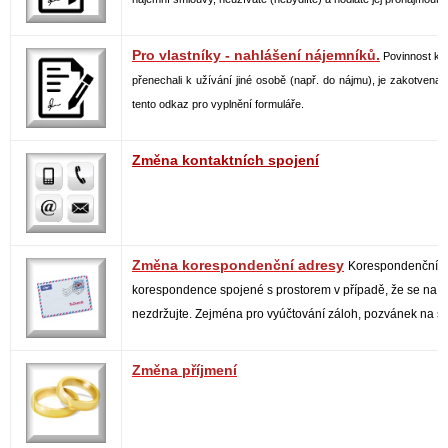
Pro vlastníky - nahlášení nájemníků.
Povinnost kaž
přenechali k užívání jiné osobě (např. do nájmu), je zakotvena
tento odkaz pro vyplnění formuláře.
Změna kontaktních spojení
Změna korespondenční adresy
Korespondenční ad
korespondence spojené s prostorem v případě, že se na ad
nezdržujte. Zejména pro vyúčtování záloh, pozvánek na sh
Změna příjmení