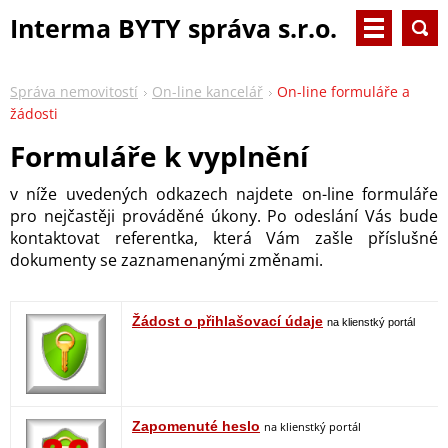
Interma BYTY správa s.r.o.
Správa nemovitostí
On-line kancelář
On-line formuláře a
žádosti
Formuláře k vyplnění
v níže uvedených odkazech najdete on-line formuláře
pro nejčastěji prováděné úkony. Po odeslání Vás bude
kontaktovat referentka, která Vám zašle příslušné
dokumenty se zaznamenanými změnami.
Žádost o přihlašovací údaje
na klienstký portál
Zapomenuté heslo
na klienstký portál