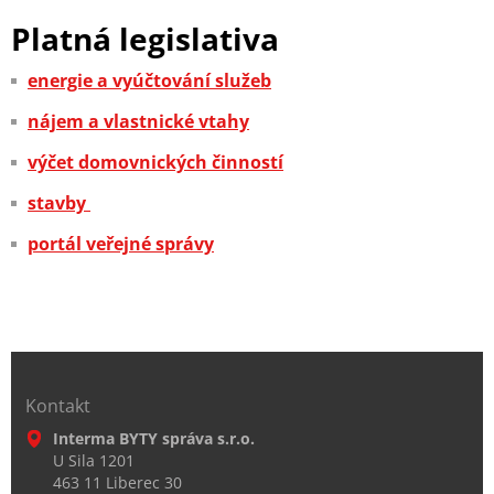
Platná legislativa
energie a vyúčtování služeb
nájem a vlastnické vtahy
výčet domovnických činností
stavby
portál veřejné správy
Kontakt
Interma BYTY správa s.r.o.
U Sila 1201
463 11 Liberec 30