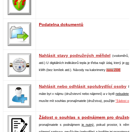
Podatelna dokumentů
Nahlásit stavy podružných měřidel
(vodoměrů, in
atd.) U digitálních indikátorů tepla je třeba najít údaj, který je
pou
kWh (bez lomítek atd.). Návody na kalorimetry
jsou ZDE
Nahlásit nebo odhlásit spolubydlící osoby
Po
máte byt v nájmu (družstevní nebo nájemní) a v bytě
nebudete
by
musíte mít souhlas pronajímatele (družstva), použijte
"žádost o 
Žádost o souhlas s podnájmem pro družstev
pronajímatele s podnájmem
je nutný,
pokud prostor, k němuž
nájemní smlouvy, neužíváte (nebydlíte) a hodláte jej pronajmout.