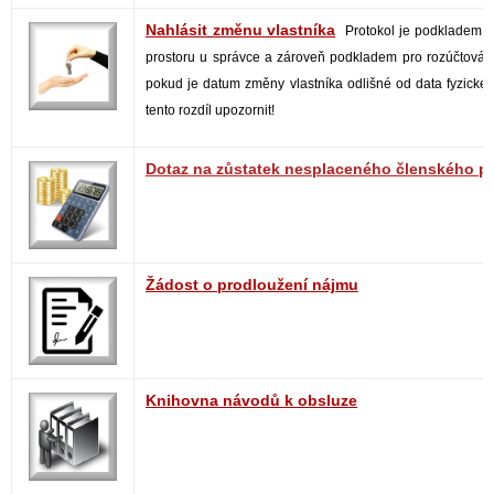
Nahlásit změnu vlastníka
Protokol je podkladem p
prostoru u správce a zároveň podkladem pro rozúčtován
pokud je datum změny vlastníka odlišné od data fyzickéh
tento rozdíl upozornit!
Dotaz na zůstatek nesplaceného členského p
Žádost o prodloužení nájmu
Knihovna návodů k obsluze