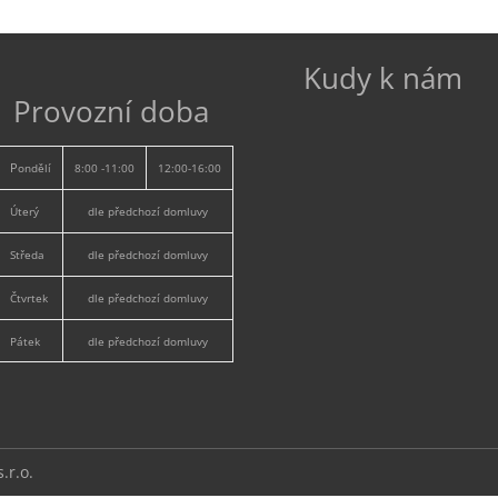
Kudy k nám
Provozní doba
P
ondělí
8:00 -11:00
12:00-16:00
Úterý
dle předchozí domluvy
Středa
dle předchozí domluvy
Čtvrtek
dle předchozí domluvy
Pátek
dle předchozí domluvy
.r.o.