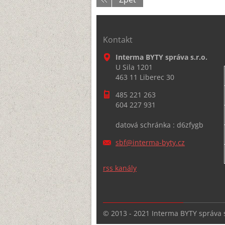
Kontakt
Interma BYTY správa s.r.o.
U Sila 1201
463 11 Liberec 30
485 221 263
604 227 931
datová schránka : d6zfygb
sbf@inte
rma-byty
.cz
rss kanály
© 2013 - 2021 Interma BYTY správa s