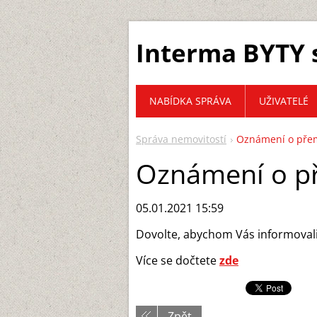
Interma BYTY s
NABÍDKA SPRÁVA
UŽIVATELÉ
Správa nemovitostí
Oznámení o přem
Oznámení o př
05.01.2021 15:59
Dovolte, abychom Vás informovali
Více se dočtete
zde
Zpět