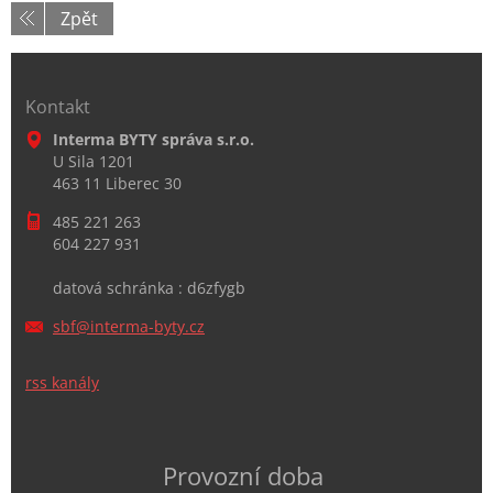
Zpět
Kontakt
Interma BYTY správa s.r.o.
U Sila 1201
463 11 Liberec 30
485 221 263
604 227 931
datová schránka : d6zfygb
sbf@inte
rma-byty
.cz
rss kanály
Provozní doba