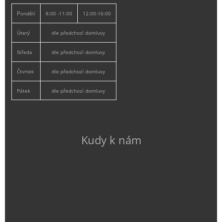
P
ondělí
8:00 -11:00
12:00-16:00
Úterý
dle předchozí domluvy
Středa
dle předchozí domluvy
Čtvrtek
dle předchozí domluvy
Pátek
dle předchozí domluvy
Kudy k nám