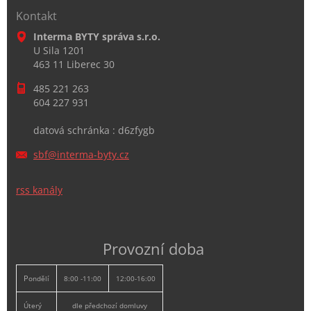
Kontakt
Interma BYTY správa s.r.o.
U Sila 1201
463 11 Liberec 30
485 221 263
604 227 931
datová schránka : d6zfygb
sbf@inte
rma-byty
.cz
rss kanály
Provozní doba
P
ondělí
8:00 -11:00
12:00-16:00
Úterý
dle předchozí domluvy