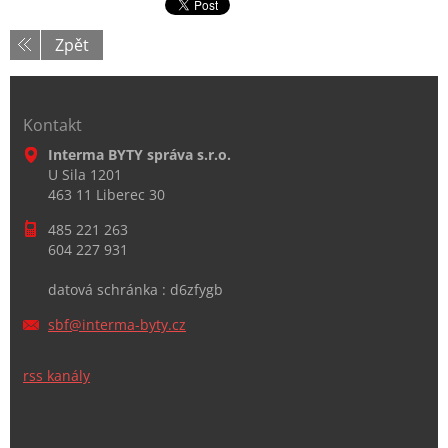
Zpět
Kontakt
Interma BYTY správa s.r.o.
U Sila 1201
463 11 Liberec 30
485 221 263
604 227 931
datová schránka : d6zfygb
sbf@inte
rma-byty
.cz
rss kanály