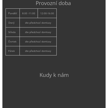
Provozní doba
P
ondělí
8:00 -11:00
12:00-16:00
Úterý
dle předchozí domluvy
Středa
dle předchozí domluvy
Čtvrtek
dle předchozí domluvy
Pátek
dle předchozí domluvy
Kudy k nám