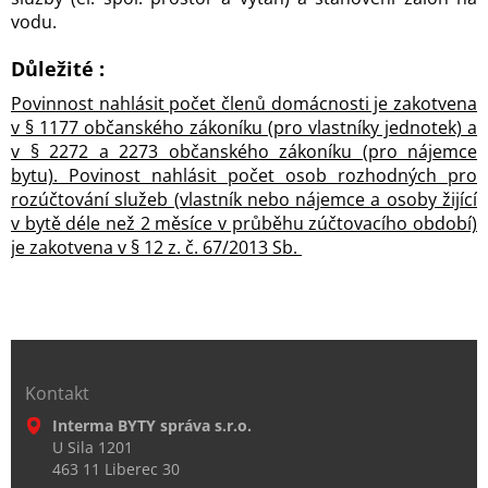
vodu.
Důležité :
Povinnost nahlásit počet členů domácnosti je zakotvena
v § 1177 občanského zákoníku (pro vlastníky jednotek) a
v § 2272 a 2273 občanského zákoníku (pro nájemce
bytu). Povinost nahlásit počet osob rozhodných pro
rozúčtování služeb (vlastník nebo nájemce a osoby žijící
v bytě déle než 2 měsíce v průběhu zúčtovacího období)
je zakotvena v § 12 z. č. 67/2013 Sb.
Kontakt
Interma BYTY správa s.r.o.
U Sila 1201
463 11 Liberec 30