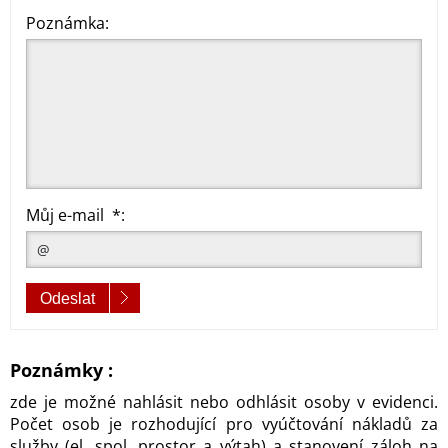
Poznámka:
Můj e-mail *:
Odeslat
Poznámky :
z
de je možné nahlásit nebo odhlásit osoby v evidenci.
Počet osob je rozhodující pro vyúčtování nákladů za
služby (el. spol. prostor a výtah) a stanovení záloh na