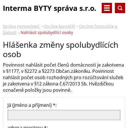
Interma BYTY správa s.r.o.
Správa nemovitostí
On-line kancelář
On-line formuláře a
žádosti
Nahlásit spolubydlící osoby
Hlášenka změny spolubydlících
osob
Povinnost nahlásit počet členů domácnosti je zakotvena
v §1177, v §2272 a §2273 Občan.zákoníku. Povinnost
nahlásit počet osob rozhodných pro rozúčtování služeb
je zakotvena v §12 zákona č.67/2013 Sb. Hvězdičkou
označené položky jsou povinné.
Já (Jméno a příjmení) *:
adresa prostoru *: