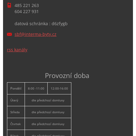
485 221 263
604 227 931
datová schránka : d6zfygb
sbf@inte
rma-byty
.cz
rss kanály
Provozní doba
P
ondělí
8:00 -11:00
12:00-16:00
Úterý
dle předchozí domluvy
Středa
dle předchozí domluvy
Čtvrtek
dle předchozí domluvy
Pátek
dle předchozí domluvy