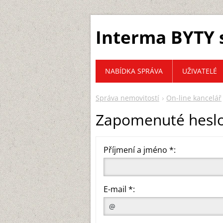
Interma BYTY s
NABÍDKA SPRÁVA
UŽIVATELÉ
Správa nemovitostí
On-line kancelář
Zapomenuté heslo 
Příjmení a jméno *:
E-mail *: