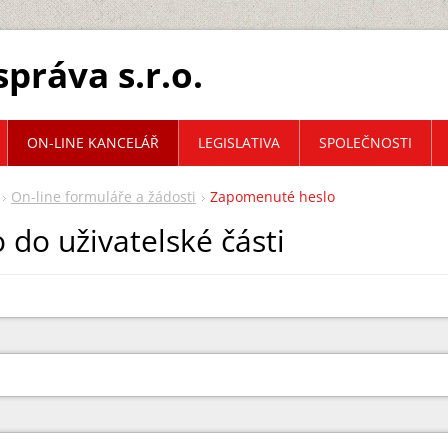
práva s.r.o.
ON-LINE KANCELÁŘ
LEGISLATIVA
SPOLEČNOSTI
On-line formuláře a žádosti
Zapomenuté heslo
do uživatelské části