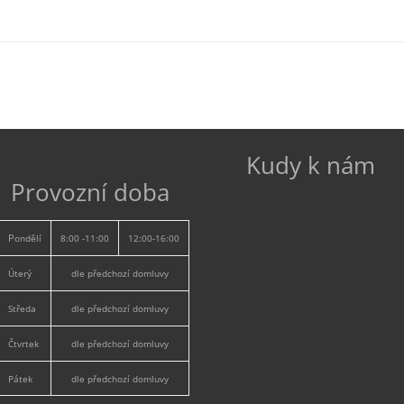
Kudy k nám
Provozní doba
P
ondělí
8:00 -11:00
12:00-16:00
Úterý
dle předchozí domluvy
Středa
dle předchozí domluvy
Čtvrtek
dle předchozí domluvy
Pátek
dle předchozí domluvy