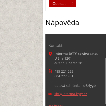
Odeslat
Nápověda
Kontakt
Interma BYTY správa s.r.o.
U Sila 1201
463 11 Liberec 30
485 221 263
604 227 931
datová schránka : d6zfygb
sbf@inte
rma-byty
.cz
rss kanály