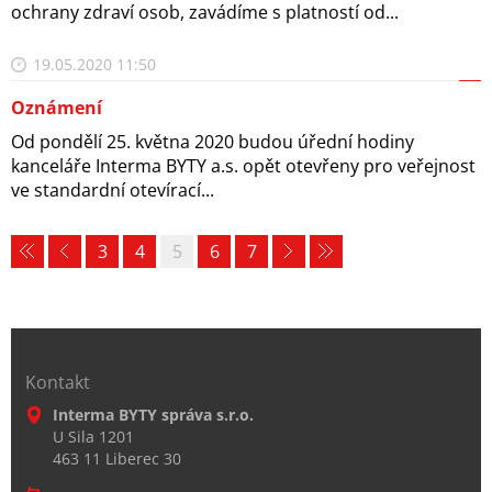
ochrany zdraví osob, zavádíme s platností od...
19.05.2020 11:50
Oznámení
Od pondělí 25. května 2020 budou úřední hodiny
kanceláře Interma BYTY a.s. opět otevřeny pro veřejnost
ve standardní otevírací...
3
4
5
6
7
Kontakt
Interma BYTY správa s.r.o.
U Sila 1201
463 11 Liberec 30