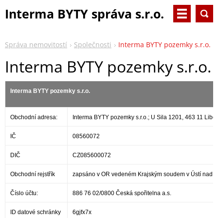
Interma BYTY správa s.r.o.
Správa nemovitostí
Společnosti
Interma BYTY pozemky s.r.o.
Interma BYTY pozemky s.r.o.
Interma BYTY pozemky s.r.o.
Obchodní adresa:
Interma BYTY pozemky s.r.o.; U Sila 1201, 463 11 Libe
IČ
08560072
DIČ
CZ085600072
Obchodní rejstřík
zapsáno v OR vedeném Krajským soudem v Ústí nad L
Číslo účtu:
886 76 02/0800 Česká spořitelna a.s.
ID datové schránky
6gjfx7x