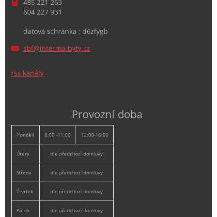
485 221 263
604 227 931
datová schránka : d6zfygb
sbf@inte
rma-byty
.cz
rss kanály
Provozní doba
P
ondělí
8:00 -11:00
12:00-16:00
Úterý
dle předchozí domluvy
Středa
dle předchozí domluvy
Čtvrtek
dle předchozí domluvy
Pátek
dle předchozí domluvy