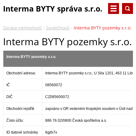
Interma BYTY správa s.r.o.
Správa nemovitostí
Společnosti
Interma BYTY pozemky s.r.o.
Interma BYTY pozemky s.r.o.
Interma BYTY pozemky s.r.o.
Obchodní adresa:
Interma BYTY pozemky s.r.o.; U Sila 1201, 463 11 Libe
IČ
08560072
DIČ
CZ085600072
Obchodní rejstřík
zapsáno v OR vedeném Krajským soudem v Ústí nad L
Číslo účtu:
886 76 02/0800 Česká spořitelna a.s.
ID datové schránky
6gjfx7x