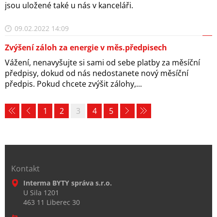
jsou uložené také u nás v kanceláři.
09.02.2022 14:09
Zvýšení záloh za energie v měs.předpisech
Vážení, nenavyšujte si sami od sebe platby za měsíční
předpisy, dokud od nás nedostanete nový měsíční
předpis. Pokud chcete zvýšit zálohy,...
1
2
3
4
5
Kontakt
Interma BYTY správa s.r.o.
U Sila 1201
463 11 Liberec 30