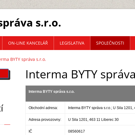
práva s.r.o.
ON-LINE KANCELÁŘ
LEGISLATIVA
SPOLEČNOSTI
erma BYTY správa s.r.o.
Interma BYTY správa 
Interma BYTY správa s.r.o.
í
Obchodní adresa:
Interma BYTY správa s.r.o.; U Sila 1201,
Adresa provozovny:
U Sila 1201, 463 11 Liberec 30
IČ
08560617