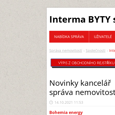
Interma BYTY s
NABÍDKA SPRÁVA
UŽIVATELÉ
Správa nemovitostí
Společnosti
Int
Novinky kancelář
správa nemovitost
14.10.2021 11:53
Bohemia energy