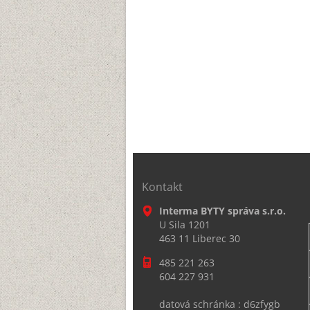
Kontakt
Interma BYTY správa s.r.o.
U Sila 1201
463 11 Liberec 30
485 221 263
604 227 931
datová schránka : d6zfygb