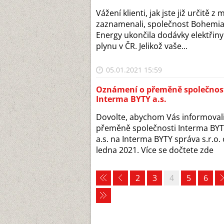
Vážení klienti, jak jste již určitě z 
zaznamenali, společnost Bohemi
Energy ukončila dodávky elektřiny
plynu v ČR. Jelikož vaše...
05.01.2021 15:59
Oznámení o přeměně společnos
Interma BYTY a.s.
Dovolte, abychom Vás informovali
přeměně společnosti Interma BY
a.s. na Interma BYTY správa s.r.o.
ledna 2021. Více se dočtete zde
2
3
4
5
6