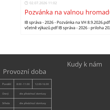
02.07.2026 11:02
Pozvánka na valnou hromad
IB správa - 2026 - Pozvánka na VH 8.9.2026.pdf
včetně výkazů.pdf IB správa - 2026 - priloha 20
Kudy k nám
Provozní doba
P
ondělí
8:00 -11:00
12:00-16:00
Úterý
dle předchozí domluvy
Středa
dle předchozí domluvy