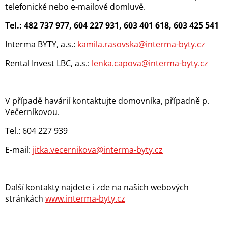
telefonické nebo e-mailové domluvě.
Tel.: 482 737 977, 604 227 931, 603 401 618, 603 425 541
Interma BYTY, a.s.:
kamila.rasovska@interma-byty.cz
Rental Invest LBC, a.s.:
lenka.capova@interma-byty.cz
V případě havárií kontaktujte domovníka, případně p.
Večerníkovou.
Tel.: 604 227 939
E-mail:
jitka.vecernikova@interma-byty.cz
Další kontakty najdete i zde na našich webových
stránkách
www.interma-byty.cz