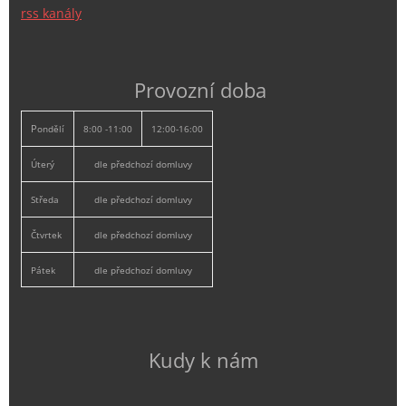
rss kanály
Provozní doba
P
ondělí
8:00 -11:00
12:00-16:00
Úterý
dle předchozí domluvy
Středa
dle předchozí domluvy
Čtvrtek
dle předchozí domluvy
Pátek
dle předchozí domluvy
Kudy k nám