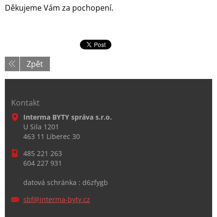
Děkujeme Vám za pochopení.
Zpět
Kontakt
Interma BYTY správa s.r.o.
U Sila 1201
463 11 Liberec 30
485 221 263
604 227 931
datová schránka : d6zfygb
sbf@inte
rma-byty
.cz