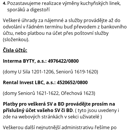
Pozastavujeme realizace výměny kuchyňských linek,
sporáků a digestoří
Veškeré úhrady za nájemné a služby provádějte až do
odvolání v řádném termínu buď převodem z bankovního
účtu, nebo platbou na účet přes poštovní služby
(složenkou).
Čísla účtů:
Interma BYTY, a.s.: 4976422/0800
(domy U Sila 1201-1206, Seniorů 1619-1620)
Rental Invest LBC, a.s.: 4520652/0800
(domy Seniorů 1621-1622, Ořechová 1623)
Platby pro veškerá SV a BD provádějte prosím na
příslušný účet vašeho SV či BD
. ( tyto jsou uvedeny i
zde na webových stránkách v sekci uživatelé )
Veškerou další nejnutnější administrativu řešíme po