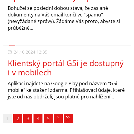
Bohužel se poslední dobou stává, že zaslané
dokumenty na Váš email končí ve "spamu"
(nevyžádané zprávy). Žádáme Vás proto, abyste si
průběžně...
24.10.2024 12:35
Klientský portál G5i je dostupný
i v mobilech
Aplikaci najdete na Google Play pod názvem "G5i
mobile" ke stažení zdarma. Přihlašovací údaje, které
jste od nás obdrželi, jsou platné pro nahlížení...
1
2
3
4
5