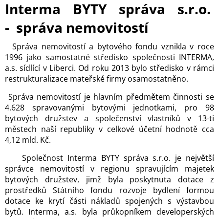
Interma BYTY správa s.r.o.
-
správa nemovitostí
Správa nemovitostí a bytového fondu vznikla v roce
1996 jako samostatné středisko společnosti INTERMA,
a.s. sídlící v Liberci. Od roku 2013 bylo středisko v rámci
restrukturalizace mateřské firmy osamostatněno.
Správa nemovitostí je hlavním předmětem činnosti se
4.628 spravovanými bytovými jednotkami, pro 98
bytových družstev a společenství vlastníků v 13-ti
městech naší republiky v celkové účetní hodnotě cca
4,12 mld. Kč.
Společnost Interma BYTY správa s.r.o. je největší
správce nemovitostí v regionu spravujícím majetek
bytových družstev, jimž byla poskytnuta dotace z
prostředků Státního fondu rozvoje bydlení formou
dotace ke krytí části nákladů spojených s výstavbou
bytů. Interma, a.s. byla průkopníkem developerských