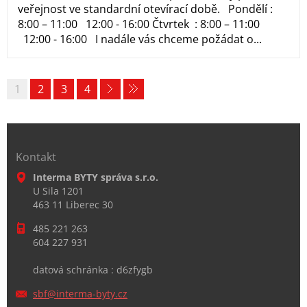
veřejnost ve standardní otevírací době. Pondělí :
8:00 – 11:00 12:00 - 16:00 Čtvrtek : 8:00 – 11:00
12:00 - 16:00 I nadále vás chceme požádat o...
1
2
3
4
Kontakt
Interma BYTY správa s.r.o.
U Sila 1201
463 11 Liberec 30
485 221 263
604 227 931
datová schránka : d6zfygb
sbf@inte
rma-byty
.cz