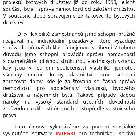
projektů bytových družstev již od roku 1998, jejichž
součástí byla i správa nemovitostí od založení družstva.
V současné době spravujeme 27 takovýchto bytových
družstev.
Díky flexibilitě zaměstnanců jsme schopni pružně
reagovat na individuální požadavky, které vyžaduje
správa domů našich klientů nejenom v Liberci. Z tohoto
důvodu jsme schopni provádět správu nemovitostí
s diametrálně odlišnou strukturou vlastnických vztahů,
kdy jsou v jednom společenství vlastníků jednotek
všechny možné formy vlastnictví. Jsme schopni
zpracovat domy, kde je zajišťována současná správa
nemovitostí pro společenství vlastníků, bytového
družstva a nájemních bytů. Takové případy kladou
nároky na vysoký standard účetních dovedností
z důvodu rozdílnosti účetních postupů dle vlastnického
práva.
Tuto činnost vykonáváme za pomocí speciálně
vyvinutého software
INTEGRI
pro technickou správu