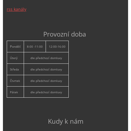
rss kanály
Provozní doba
P
ondělí
8:00 -11:00
12:00-16:00
Úterý
dle předchozí domluvy
Středa
dle předchozí domluvy
Čtvrtek
dle předchozí domluvy
Pátek
dle předchozí domluvy
Kudy k nám