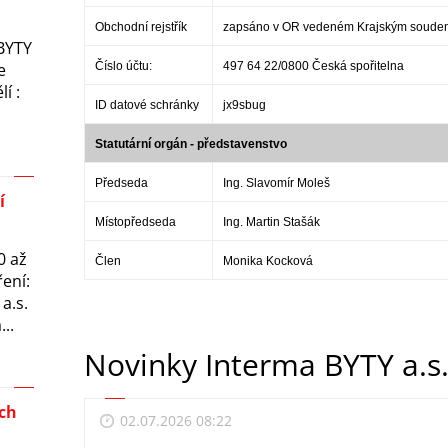
u
Obchodní rejstřík
zapsáno v OR vedeném Krajským soudem 
BYTY
e
Číslo účtu:
497 64 22/0800 Česká spořitelna
í :
ID datové schránky
jx9sbug
Statutární orgán - představenstvo
Předseda
Ing. Slavomír Moleš
í
Místopředseda
Ing. Martin Stašák
0 až
Člen
Monika Kocková
ení:
a.s.
..
Novinky Interma BYTY a.s
ch
02.07.2026 08:22