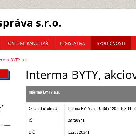
práva s.r.o.
ON-LINE KANCELÁŘ
LEGISLATIVA
SPOLEČNOSTI
erma BYTY a.s.
Interma BYTY, akcio
Interma BYTY a.s.
í
Obchodní adresa:
Interma BYTY a.s.; U Sila 1201, 463 11 L
IČ
28726341
DIČ
CZ28726341