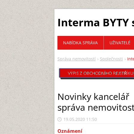
Interma BYTY s
NABÍDKA SPRÁVA
UŽIVATELÉ
Správa nemovitostí
Společnosti
Int
Novinky kancelář
správa nemovitost
19.05.2020 11:50
Oznámení