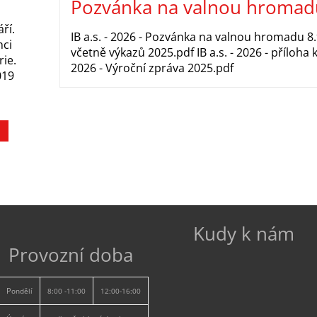
Pozvánka na valnou hromad
a
ří.
IB a.s. - 2026 - Pozvánka na valnou hromadu 8.9
ci
včetně výkazů 2025.pdf IB a.s. - 2026 - příloha k
rie.
2026 - Výroční zpráva 2025.pdf
019
Kudy k nám
Provozní doba
P
ondělí
8:00 -11:00
12:00-16:00