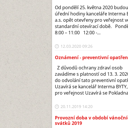
Od pondělí 25. května 2020 budo
úřední hodiny kanceláře Interma 
a.s. opět otevřeny pro veřejnost v
standardní otevírací době. Ponděl
8:00 – 11:00 12:00 -...
12.03.2020 09:26
Oznámení - preventivní opatřen
Z důvodů ochrany zdraví osob
zavádíme s platností od 13. 3. 202
do odvolání tato preventivní opatř
Uzavírá se kancelář Interma BYTY, 
pro veřejnost Uzavírá se Pokladna.
20.11.2019 14:20
Provozní doba v období vánoční
svátků 2019