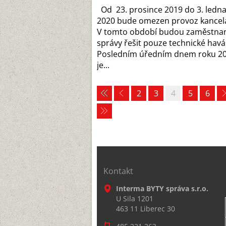
Od 23. prosince 2019 do 3. ledn
2020 bude omezen provoz kancelá
V tomto období budou zaměstnan
správy řešit pouze technické havá
Posledním úředním dnem roku 2
je...
2
3
4
5
6
Kontakt
Interma BYTY správa s.r.o.
U Sila 1201
463 11 Liberec 30