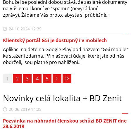
Bohužel se poslední dobou stává, že zaslané dokumenty
na Váš email končí ve "spamu" (nevyžádané
zprávy). Žádáme Vás proto, abyste si průběžně...
24.10.2024 12:35
Klientský portál G5i je dostupný i v mobilech
Aplikaci najdete na Google Play pod názvem "G5i mobile"
ke stažení zdarma. Přihlašovací údaje, které jste od nás
obdrželi, jsou platné pro nahlížení...
1
2
3
4
5
Novinky celá lokalita + BD Zenit
20.06.2019 14:25
Pozvánka na náhradní členskou schůzi BD ZENIT dne
28.6.2019