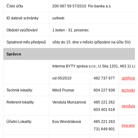
Číslo účtu
200 087 59 57/2010 Fio banka a.s.
ID datové schránky
uvitveb
Období vyúčtování
1.leden - 31. prosinec
Splatnost měs.předpisů
vždy do 15. dne v měsíci (připsáno na účtu SV)
Správce
Interma BYTY správa s.r.o.; U Sila 1201, 463 11 Li
od 05/2010
482 737 977
sbf@inter
Technik lokality:
Miloš Frumar
604 227 939
technik@i
Referent lokality:
Vendula Munzarová
485 221 262
vendula.
603 401 618
Účetní Lokality:
Eva Wondráková
485 221 263
eva.wond
731 649 901