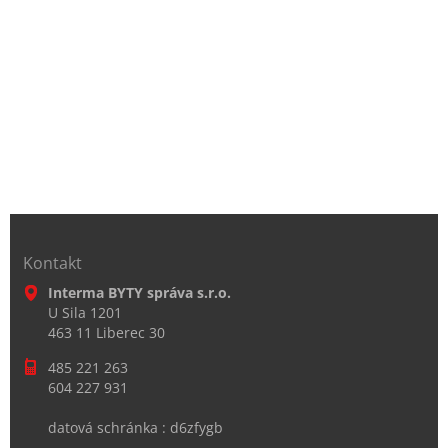
Kontakt
Interma BYTY správa s.r.o.
U Sila 1201
463 11 Liberec 30
485 221 263
604 227 931
datová schránka : d6zfygb