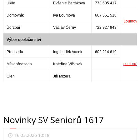
Úklid
Evženie Bartáková
773 605 417
Domovník
Iva Loumová
607 561 518
Loumova
Údržbář
Václav Černý
722 927 943
Výbor společenství
Předseda
Ing. Luděk Vacek
602 214 619
senioru
Místopředseda
Kateřina Vlčková
Člen
Jiří Mizera
Novinky SV Seniorů 1617
16.03.2026 10:18