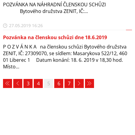
POZVÁNKA NA NÁHRADNÍ ČLENSKOU SCHŮZI
Bytového družstva ZENIT, IČ:...
27.05.2019 16:26
Pozvánka na členskou schůzi dne 18.6.2019
P O Z V Á N K A na členskou schůzi Bytového družstva
ZENIT, IČ: 27309070, se sídlem: Masarykova 522/12, 460
01 Liberec 1 Datum konání: 18. 6. 2019 v 18,30 hod.
Místo...
3
4
5
6
7