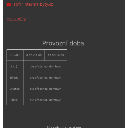
sbf@inte
rma-byty
.cz
rss kanály
Provozní doba
P
ondělí
8:00 -11:00
12:00-16:00
Úterý
dle předchozí domluvy
Středa
dle předchozí domluvy
Čtvrtek
dle předchozí domluvy
Pátek
dle předchozí domluvy