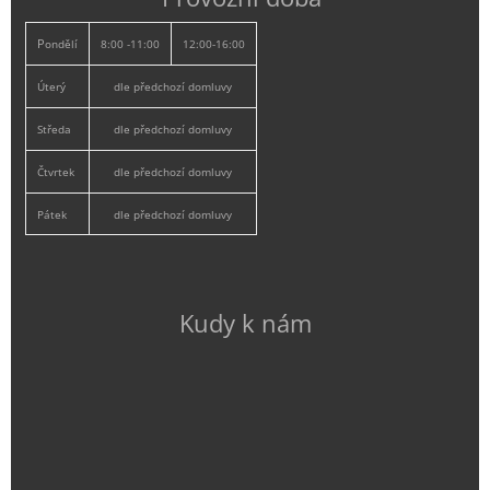
P
ondělí
8:00 -11:00
12:00-16:00
Úterý
dle předchozí domluvy
Středa
dle předchozí domluvy
Čtvrtek
dle předchozí domluvy
Pátek
dle předchozí domluvy
Kudy k nám