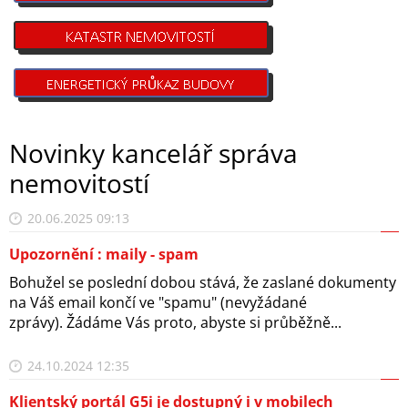
Novinky kancelář správa
nemovitostí
20.06.2025 09:13
Upozornění : maily - spam
Bohužel se poslední dobou stává, že zaslané dokumenty
na Váš email končí ve "spamu" (nevyžádané
zprávy). Žádáme Vás proto, abyste si průběžně...
24.10.2024 12:35
Klientský portál G5i je dostupný i v mobilech