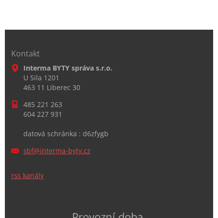
Kontakt
Interma BYTY správa s.r.o.
U Sila 1201
463 11 Liberec 30
485 221 263
604 227 931
datová schránka : d6zfygb
sbf@inte
rma-byty
.cz
rss kanály
Provozní doba