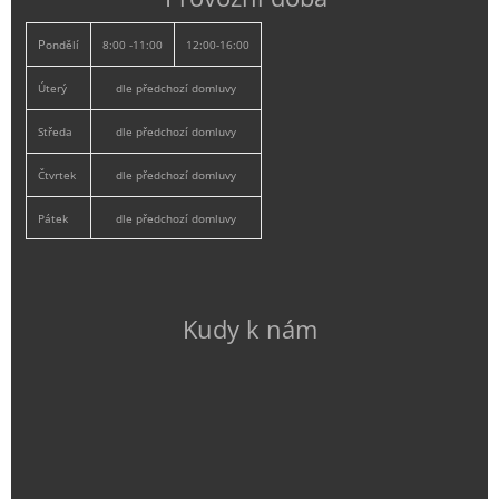
P
ondělí
8:00 -11:00
12:00-16:00
Úterý
dle předchozí domluvy
Středa
dle předchozí domluvy
Čtvrtek
dle předchozí domluvy
Pátek
dle předchozí domluvy
Kudy k nám