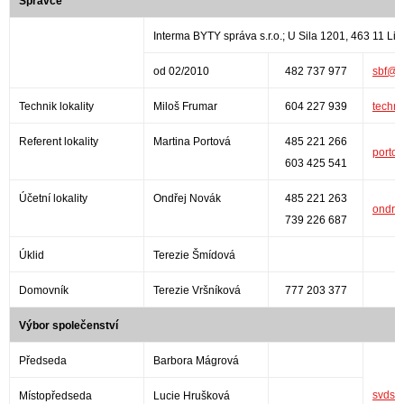
Správce
Interma BYTY správa s.r.o.; U Sila 1201, 463 11 Li
od 02/2010
482 737 977
sbf@in
Technik lokality
Miloš Frumar
604 227 939
techni
Referent lokality
Martina Portová
485 221 266
porto
603 425 541
Účetní lokality
Ondřej Novák
485 221 263
ondre
739 226 687
Úklid
Terezie Šmídová
Domovník
Terezie Vršníková
777 203 377
Výbor společenství
Předseda
Barbora Mágrová
svdsus
Místopředseda
Lucie Hrušková