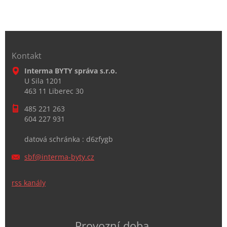
Kontakt
Interma BYTY správa s.r.o.
U Sila 1201
463 11 Liberec 30
485 221 263
604 227 931
datová schránka : d6zfygb
sbf@inte
rma-byty
.cz
rss kanály
Provozní doba