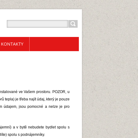
KONTAKTY
instalované ve Vašem prostoru. POZOR, u
rů tepla) je třeba najít údaj, který je pouze
ím údajem, jsou pomocné a nelze je pro
emní) a v bytě nebudete bydlet spolu s
líte) spolu s podnájemníky.