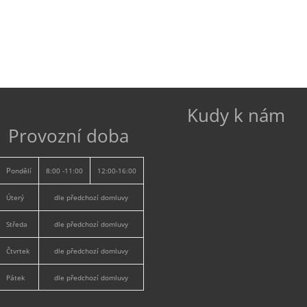
Kudy k nám
Provozní doba
P
ondělí
8:00 -11:00
12:00-16:00
Úterý
dle předchozí domluvy
Středa
dle předchozí domluvy
Čtvrtek
dle předchozí domluvy
Pátek
dle předchozí domluvy