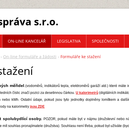
práva s.r.o.
ON-LINE KANCELÁŘ
LEGISLATIVA
SPOLEČNOSTI
On-line formuláře a žádosti
Formuláře ke stažení
stažení
ných měřidel
.
(vodoměrů, indikátorů tepla, elektroměrů garáží atd.)
které máte 
ledních číslic značí pozici za desetinnou čárkou.
U kalorimetrů
(digitálních indikáto
 nebo kWh. Ostatní údaje, pokud jsou tyto jednotky doplněny lomítkem a dalš
vody na kalorimetry
jsou ZDE
t spolubydlící osoby.
POZOR, pokud máte byt v nájmu (družstevní nebo náj
 mít souhlas pronajímatele (družstva). Souhlasu není třeba, pokud byt užíváte (byd