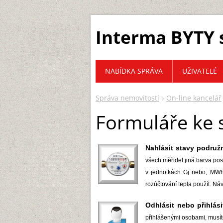
Interma BYTY s
NABÍDKA SPRÁVA
UŽIVATELÉ
Správa nemovitostí
On-line kancelář
Formuláře ke 
Nahlásit stavy podruž
všech měřidel jiná barva pos
v jednotkách Gj nebo, MWh
rozúčtování tepla použít. Ná
Odhlásit nebo přihlási
přihlášenými osobami, musíte