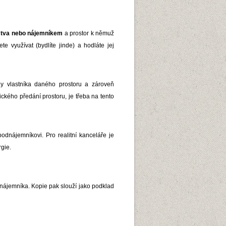
stva nebo nájemníkem
a prostor k němuž
e využívat (bydlíte jinde) a hodláte jej
y vlastníka daného prostoru a zároveň
kého předání prostoru, je třeba na tento
odnájemníkovi. Pro realitní kanceláře je
rgie.
dnájemníka. Kopie pak slouží jako podklad