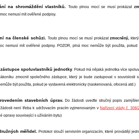
ání na shromáždění vlastníků.
Touto plnou mocí se musí prokázat
zmo
 moc nemusí mít ověřené podpisy.
ní na členské schůzi.
Touto plnou mocí se musí prokázat
zmocněný,
který
moc nemusí mít ověřené podpisy. POZOR, plná moc nemůže být použita, pokud j
zástupce spoluvlastníků jednotky
. Pokud má nějaká jednotka více spoluv
ákoníku zmocnit společného zástupce, který je bude zastupovat v souvislosti
může být použita, pokud je vystavená elektronicky (naskenovaná, ofocená atd.)
rovedením stavebních úprav.
Do žádosti uveďte stručný popis zamýšlený
 žádosti není třeba k udržovacím pracím vyjmenovaným v
Nařízení vlády č. 308
 opravy související s užíváním bytu)
družných měřidel.
Protokol slouží servisním organizacím, které provádějí 