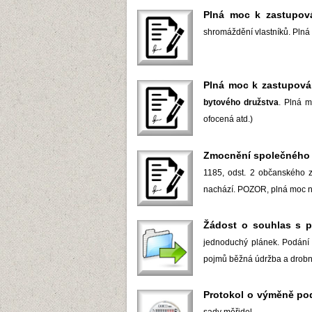
Plná moc k zastupov
shromáždění vlastníků. Plná
Plná moc k zastupová
bytového družstva
. Plná 
ofocená atd.)
Zmocnění společného 
1185, odst. 2 občanského z
nachází. POZOR, plná moc ne
Žádost o souhlas s p
jednoduchý plánek. Podání
pojmů běžná údržba a drobné
Protokol o výměně po