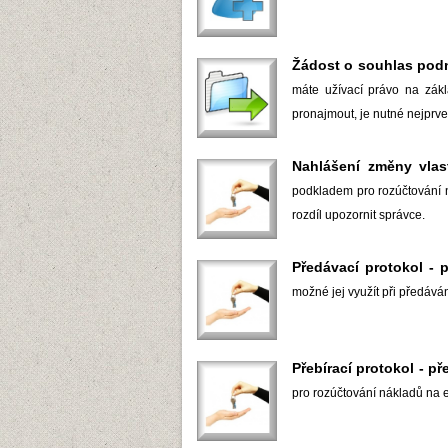
Žádost o souhlas pod
máte užívací právo na zákla
pronajmout, je nutné nejprv
Nahlášení změny vlast
podkladem pro rozúčtování n
rozdíl upozornit správce.
Předávací protokol - 
možné jej využít při předává
Přebírací protokol - př
pro rozúčtování nákladů na 