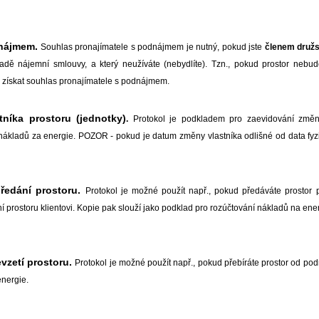
nájmem.
Souhlas pronajímatele s podnájmem je nutný, pokud jste
členem druž
dě nájemní smlouvy, a který neužíváte (nebydlíte). Tzn., pokud prostor nebudet
e získat souhlas pronajímatele s podnájmem.
níka prostoru (jednotky)
.
Protokol je podkladem pro zaevidování změn
ákladů za energie. POZOR - pokud je datum změny vlastníka odlišné od data fyzic
předání prostoru.
Protokol je možné použít např., pokud předáváte prostor p
ní prostoru klientovi. Kopie pak slouží jako podklad pro rozúčtování nákladů na ene
evzetí prostoru.
Protokol je možné použít např., pokud přebíráte prostor od po
energie.