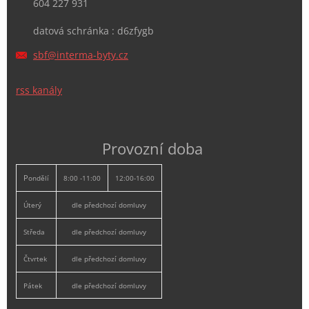
604 227 931
datová schránka : d6zfygb
sbf@inte
rma-byty
.cz
rss kanály
Provozní doba
P
ondělí
8:00 -11:00
12:00-16:00
Úterý
dle předchozí domluvy
Středa
dle předchozí domluvy
Čtvrtek
dle předchozí domluvy
Pátek
dle předchozí domluvy