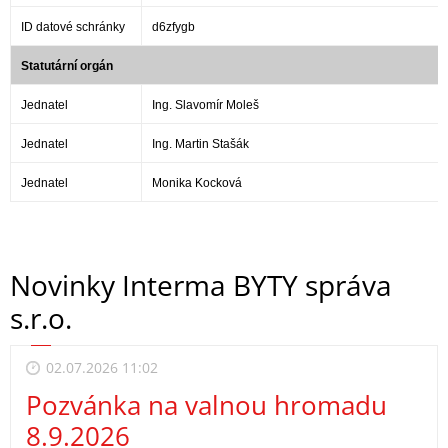
ID datové schránky
d6zfygb
Statutární orgán
Jednatel
Ing. Slavomír Moleš
Jednatel
Ing. Martin Stašák
Jednatel
Monika Kocková
Novinky Interma BYTY správa
s.r.o.
02.07.2026 11:02
Pozvánka na valnou hromadu
8.9.2026