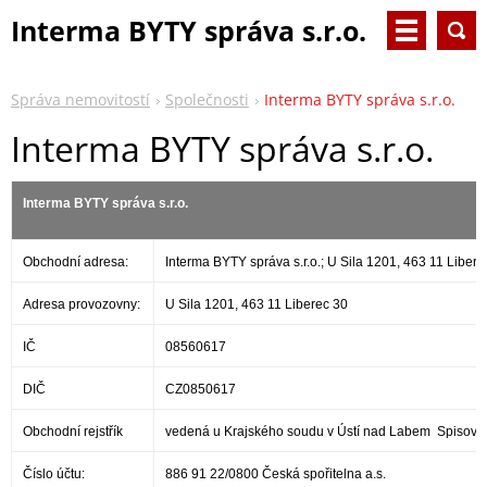
Interma BYTY správa s.r.o.
Správa nemovitostí
Společnosti
Interma BYTY správa s.r.o.
Interma BYTY správa s.r.o.
Interma BYTY správa s.r.o.
Obchodní adresa:
Interma BYTY správa s.r.o.; U Sila 1201, 463 11 Libere
Adresa provozovny:
U Sila 1201, 463 11 Liberec 30
IČ
08560617
DIČ
CZ0850617
Obchodní rejstřík
vedená u Krajského soudu v Ústí nad Labem Spisová
Číslo účtu:
886 91 22/0800 Česká spořitelna a.s.