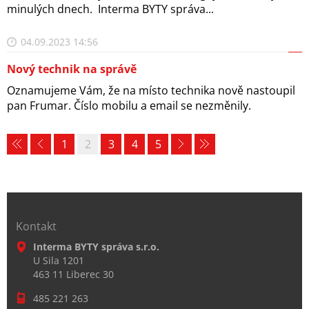
minulých dnech. Interma BYTY správa...
04.09.2023 14:56
Nový technik na správě
Oznamujeme Vám, že na místo technika nově nastoupil
pan Frumar. Číslo mobilu a email se nezměnily.
1
2
3
4
5
Kontakt
Interma BYTY správa s.r.o.
U Sila 1201
463 11 Liberec 30
485 221 263