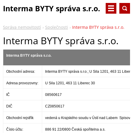
Interma BYTY správa s.r.o.
Správa nemovitostí
Společnosti
Interma BYTY správa s.r.o.
Interma BYTY správa s.r.o.
Interma BYTY správa s.r.o.
Obchodní adresa:
Interma BYTY správa s.r.o.; U Sila 1201, 463 11 Libere
Adresa provozovny:
U Sila 1201, 463 11 Liberec 30
IČ
08560617
DIČ
CZ0850617
Obchodní rejstřík
vedená u Krajského soudu v Ústí nad Labem Spisová
Číslo účtu:
886 91 22/0800 Česká spořitelna a.s.