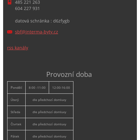
485 221 263
604 227 931
datová schránka : d6zfygb
sbf@inte
rma-byty
.cz
rss kanály
Provozní doba
P
ondělí
8:00 -11:00
12:00-16:00
Úterý
dle předchozí domluvy
Středa
dle předchozí domluvy
Čtvrtek
dle předchozí domluvy
Pátek
dle předchozí domluvy