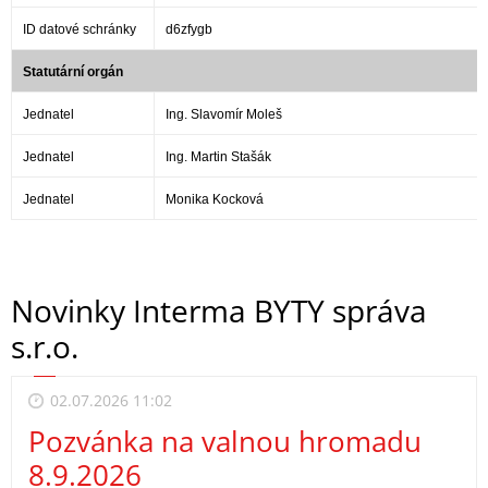
ID datové schránky
d6zfygb
Statutární orgán
Jednatel
Ing. Slavomír Moleš
Jednatel
Ing. Martin Stašák
Jednatel
Monika Kocková
Novinky Interma BYTY správa
s.r.o.
02.07.2026 11:02
Pozvánka na valnou hromadu
8.9.2026