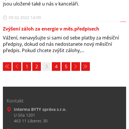
jsou uložené také u nás v kanceláři.
09.02.2022 14:09
Zvýšení záloh za energie v měs.předpisech
Vážení, nenavyšujte si sami od sebe platby za měsíční
předpisy, dokud od nás nedostanete nový měsíční
předpis. Pokud chcete zvýšit zálohy,...
1
2
3
4
5
Kontakt
Interma BYTY správa s.r.o.
U Sila 1201
463 11 Liberec 30